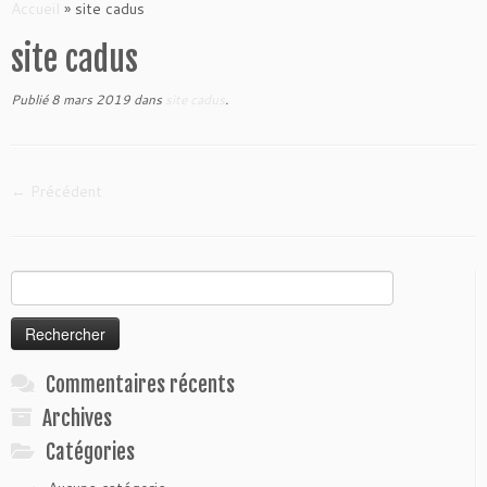
to
Accueil
»
site cadus
content
site cadus
Publié
8 mars 2019
dans
site cadus
.
← Précédent
Rechercher :
Commentaires récents
Archives
Catégories