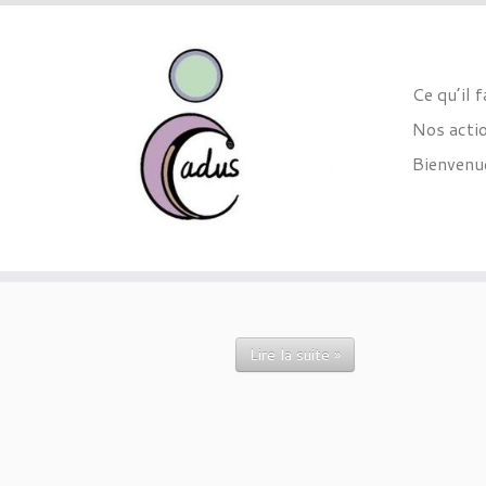
Ce qu’il 
Nos acti
Bienvenue
Skip
to
content
Lire la suite »