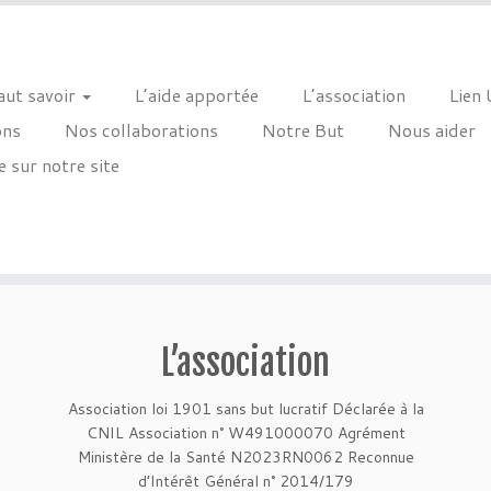
faut savoir
L’aide apportée
L’association
Lien 
ons
Nos collaborations
Notre But
Nous aider
 sur notre site
L’association
Association loi 1901 sans but lucratif Déclarée à la
CNIL Association n° W491000070 Agrément
Ministère de la Santé N2023RN0062 Reconnue
d’Intérêt Général n° 2014/179