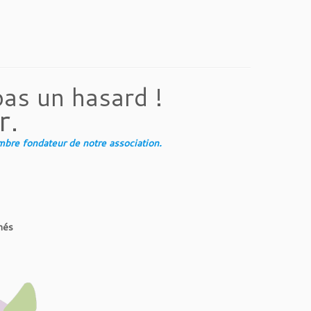
pas un hasard !
r.
re fondateur de notre association.
més