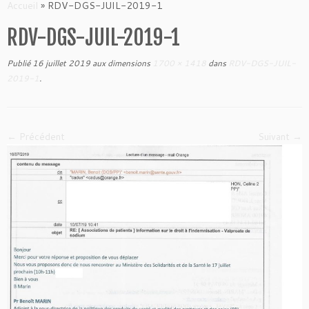
to
Accueil
»
RDV-DGS-JUIL-2019-1
content
RDV-DGS-JUIL-2019-1
Publié
16 juillet 2019
aux dimensions
1700 × 1418
dans
RDV-DGS-JUIL-
2019-1
.
← Précédent
Suivant →